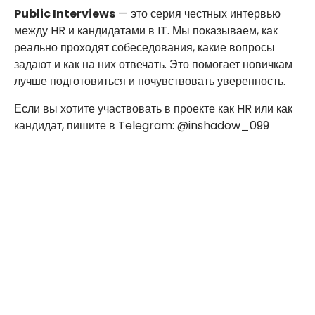
Public Interviews
— это серия честных интервью
между HR и кандидатами в IT. Мы показываем, как
реально проходят собеседования, какие вопросы
задают и как на них отвечать. Это помогает новичкам
лучше подготовиться и почувствовать уверенность.
Если вы хотите участвовать в проекте как HR или как
кандидат, пишите в Telegram: @inshadow_099
Public Interviews
— это серия честных интервью
между HR и кандидатами в IT. Мы показываем, как
реально проходят собеседования, какие вопросы
задают и как на них отвечать. Это помогает новичкам
лучше подготовиться и почувствовать уверенность.
Если вы хотите участвовать в проекте как HR или как
кандидат, пишите в Telegram: @inshadow_099