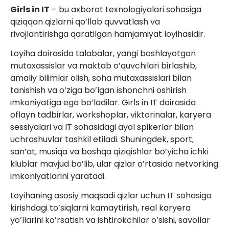
Girls in IT
– bu axborot texnologiyalari sohasiga
qiziqqan qizlarni qo’llab quvvatlash va
rivojlantirishga qaratilgan hamjamiyat loyihasidir.
Loyiha doirasida talabalar, yangi boshlayotgan
mutaxassislar va maktab o’quvchilari birlashib,
amaliy bilimlar olish, soha mutaxassislari bilan
tanishish va o’ziga bo’lgan ishonchni oshirish
imkoniyatiga ega bo’ladilar. Girls in IT doirasida
oflayn tadbirlar, workshoplar, viktorinalar, karyera
sessiyalari va IT sohasidagi ayol spikerlar bilan
uchrashuvlar tashkil etiladi. Shuningdek, sport,
san’at, musiqa va boshqa qiziqishlar bo’yicha ichki
klublar mavjud bo’lib, ular qizlar o’rtasida netvorking
imkoniyatlarini yaratadi.
Loyihaning asosiy maqsadi qizlar uchun IT sohasiga
kirishdagi to’siqlarni kamaytirish, real karyera
yo’llarini ko’rsatish va ishtirokchilar o’sishi, savollar