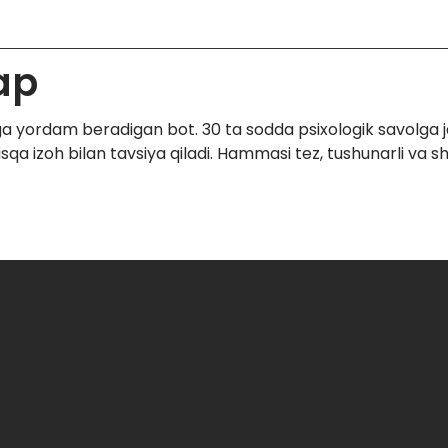
ap
hga yordam beradigan bot. 30 ta sodda psixologik savolga 
isqa izoh bilan tavsiya qiladi. Hammasi tez, tushunarli va s