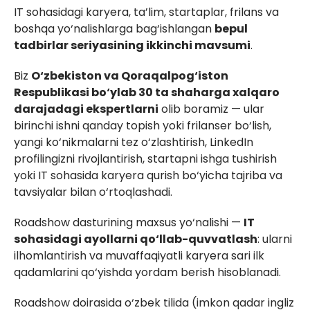
IT sohasidagi karyera, ta’lim, startaplar, frilans va
boshqa yo‘nalishlarga bag‘ishlangan
bepul
tadbirlar seriyasining ikkinchi mavsumi
.
Biz
O‘zbekiston va Qoraqalpog‘iston
Respublikasi bo‘ylab 30 ta shaharga xalqaro
darajadagi ekspertlarni
olib boramiz — ular
birinchi ishni qanday topish yoki frilanser bo‘lish,
yangi ko‘nikmalarni tez o‘zlashtirish, LinkedIn
profilingizni rivojlantirish, startapni ishga tushirish
yoki IT sohasida karyera qurish bo‘yicha tajriba va
tavsiyalar bilan o‘rtoqlashadi.
Roadshow dasturining maxsus yo‘nalishi —
IT
sohasidagi ayollarni qo‘llab-quvvatlash
: ularni
ilhomlantirish va muvaffaqiyatli karyera sari ilk
qadamlarini qo‘yishda yordam berish hisoblanadi.
Roadshow doirasida o‘zbek tilida (imkon qadar ingliz