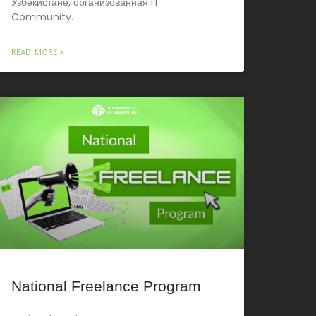
Узбекистане, организованная IT
Community.
READ MORE »
National Freelance Program