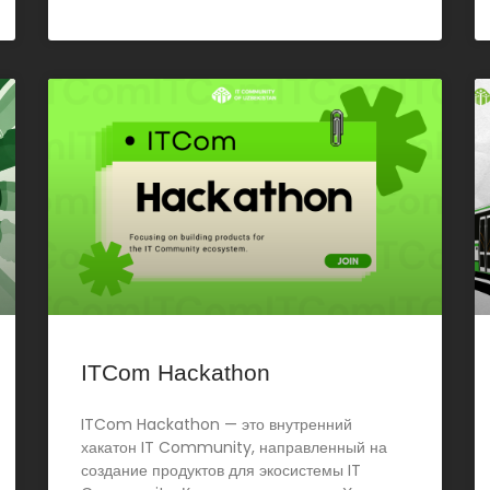
ITCom Hackathon
ITCom Hackathon — это внутренний
хакатон IT Community, направленный на
создание продуктов для экосистемы IT