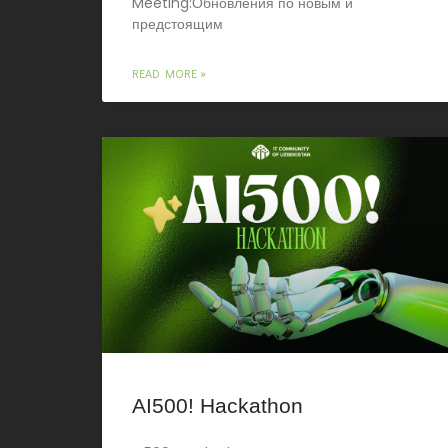
Meeting:Обновления по новым и
предстоящим
READ MORE »
AI500! Hackathon