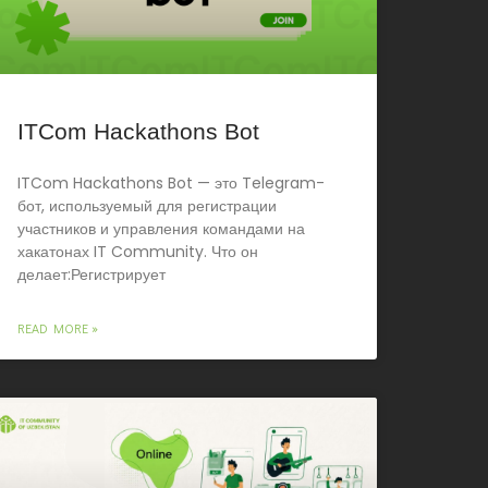
ITCom Hackathons Bot
ITCom Hackathons Bot — это Telegram-
бот, используемый для регистрации
участников и управления командами на
хакатонах IT Community. Что он
делает:Регистрирует
READ MORE »