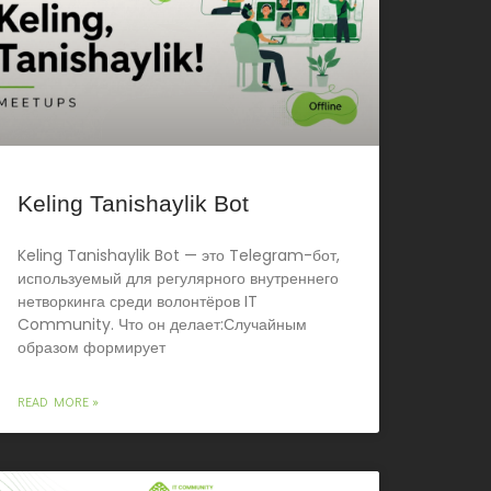
Keling Tanishaylik Bot
Keling Tanishaylik Bot — это Telegram-бот,
используемый для регулярного внутреннего
нетворкинга среди волонтёров IT
Community. Что он делает:Случайным
образом формирует
READ MORE »