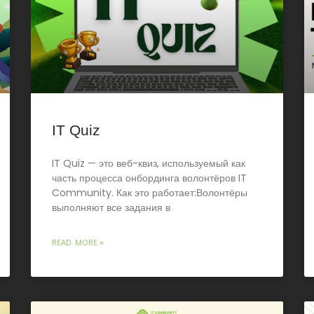
IT Quiz
IT Quiz — это веб-квиз, используемый как
часть процесса онбординга волонтёров IT
Community. Как это работает:Волонтёры
выполняют все задания в
READ MORE »