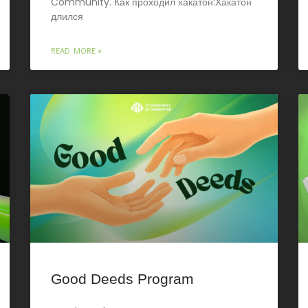
Community. Как проходил хакатон:Хакатон
длился
READ MORE »
Good Deeds Program