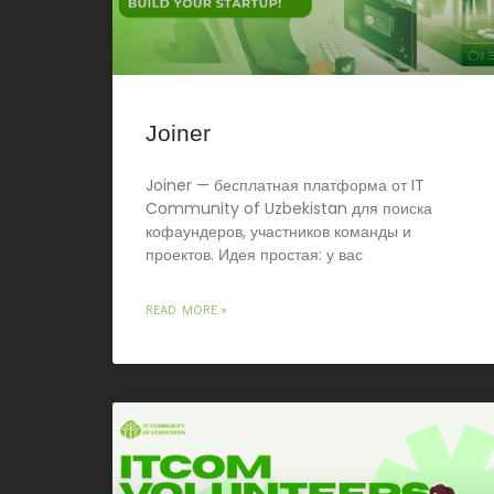
Joiner
Joiner — бесплатная платформа от IT
Community of Uzbekistan для поиска
кофаундеров, участников команды и
проектов. Идея простая: у вас
READ MORE »